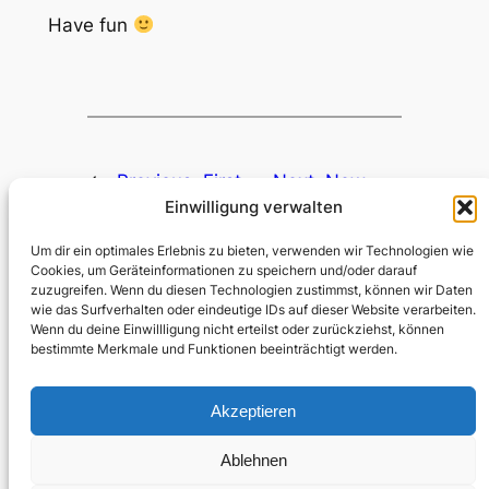
Have fun
←
Previous:
First
Next:
New
Einwilligung verwalten
two songs at the
song – Your
music page
Heart
→
Um dir ein optimales Erlebnis zu bieten, verwenden wir Technologien wie
Cookies, um Geräteinformationen zu speichern und/oder darauf
zuzugreifen. Wenn du diesen Technologien zustimmst, können wir Daten
wie das Surfverhalten oder eindeutige IDs auf dieser Website verarbeiten.
Wenn du deine Einwillligung nicht erteilst oder zurückziehst, können
bestimmte Merkmale und Funktionen beeinträchtigt werden.
Haizy Tiles
Akzeptieren
Ablehnen
About
Privacy
Social